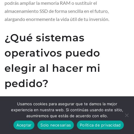
podrás ampliar la memoria RAM o sustituir el
almacenamiento SSD de forma sencilla en el futuro,
alargando enormemente la vida útil de tu inversión.
¿Qué sistemas
operativos puedo
elegir al hacer mi
pedido?
Usamos cookies para asegurar que te damos la mejor
Puedes seleccionar una amplia variedad de distribuciones
experiencia en nuestra web. Si continúas usando este sitio,
populares preinstaladas como Ubuntu, Linux Mint, Fedora,
asumiremos que estás de acuerdo con ello.
KDE Neon o Manjaro, entre otras. El equipo se testea
Aceptar
Solo necesarias
Política de privacidad
individualmente con el sistema operativo elegido para