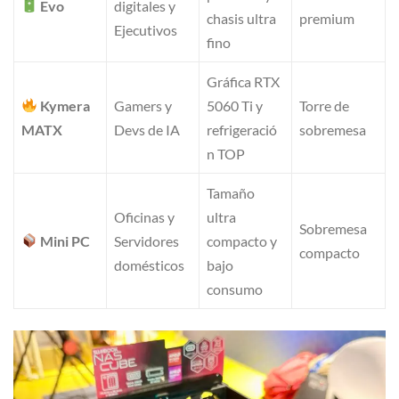
Evo
digitales y
chasis ultra
premium
Ejecutivos
fino
Gráfica RTX
Kymera
Gamers y
5060 Ti y
Torre de
MATX
Devs de IA
refrigeració
sobremesa
n TOP
Tamaño
Oficinas y
ultra
Sobremesa
Mini PC
Servidores
compacto y
compacto
domésticos
bajo
consumo