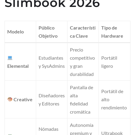
Slimbook 2026
Público
Característi
Tipo de
Modelo
Objetivo
ca Clave
Hardware
Precio
Estudiantes
competitivo
Portátil
Elemental
y SysAdmins
y gran
ligero
durabilidad
Pantalla de
Portátil de
Diseñadores
alta
Creative
alto
y Editores
fidelidad
rendimiento
cromática
Autonomía
Nómadas
premium y
Ultrabook