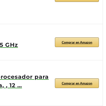
Comprar en Amazon
.5 GHz
 procesador para
Comprar en Amazon
 , 12 …