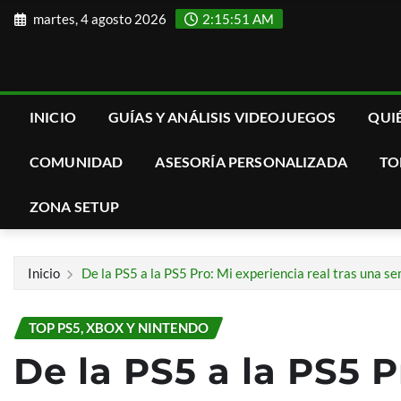
Saltar
martes, 4 agosto 2026
2:15:52 AM
al
contenido
INICIO
GUÍAS Y ANÁLISIS VIDEOJUEGOS
QUI
COMUNIDAD
ASESORÍA PERSONALIZADA
TO
ZONA SETUP
Inicio
De la PS5 a la PS5 Pro: Mi experiencia real tras una s
TOP PS5, XBOX Y NINTENDO
De la PS5 a la PS5 P